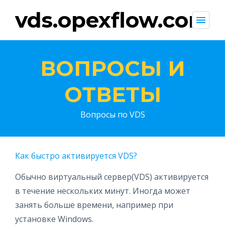
vds.opexflow.com
menu
ВОПРОСЫ И
ОТВЕТЫ
Вопросы по VDS
Как быстро активируется VDS?
Обычно виртуальный сервер(VDS) активируется
в течение нескольких минут. Иногда может
занять больше времени, например при
установке Windows.